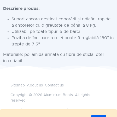
Descriere produs:
Suport ancora destinat coborârii și ridicării rapide
a ancorelor cu o greutate de până la 8 kg.
Utilizabil pe toate tipurile de bărci
Poziția de înclinare a rolei poate fi reglabilă 180° în
trepte de 7,5°
Materiale: poliamida armata cu fibra de sticla, otel
inoxidabil .
Sitemap
About us
Contact us
Copyright © 2026 Aluminium Boats. All rights
reserved.
Geladi Benelux
— Brussels, Belgium
+32472117718
•
office@aluminium-boats.be