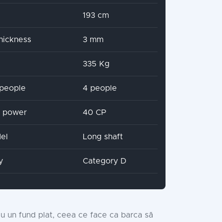
193 cm
hickness
3 mm
335 Kg
people
4 people
x power
40 CP
el
Long shaft
y
Category D
u un fund plat, ceea ce face ca barca să