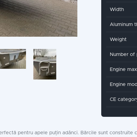
Width
Aluminum t
Weight
Number of 
Engine ma
Engine mod
CE categor
fectă pentru apele puțin adânci. Bărcile sunt construite c