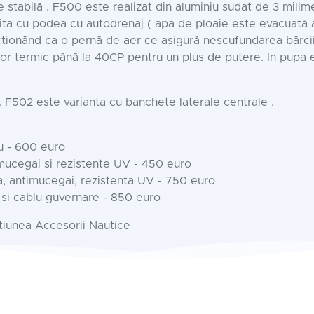
e stabilă . F500 este realizat din aluminiu sudat de 3 milim
ita cu podea cu autodrenaj ( apa de ploaie este evacuată
tionănd ca o pernă de aer ce asigură nescufundarea bărcii 
tor termic pănă la 40CP pentru un plus de putere. In pupa
 F502 este varianta cu banchete laterale centrale .
u - 600 euro
mucegai si rezistente UV - 450 euro
a, antimucegai, rezistenta UV - 750 euro
e si cablu guvernare - 850 euro
ctiunea Accesorii Nautice