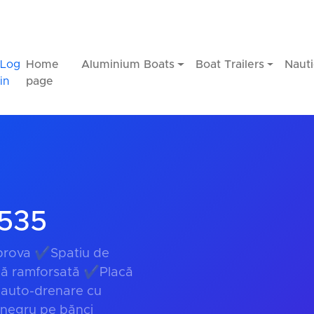
Log
Home
Aluminium Boats
Boat Trailers
Nauti
in
page
F535
 prova ✔Spatiu de
dă ramforsată ✔Placă
 auto-drenare cu
negru pe bănci