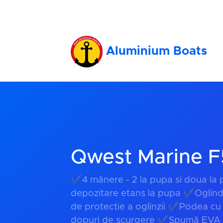
Aluminium Boats
Qwest Marine 
✔4 mânere - 2 la pupa si doua la
depozitare etans la pupa ✔Oglin
de protectie a oglinzii ✔Podea cu
dopuri de scurgere ✔Spumă EVA 