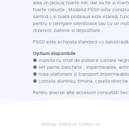
aiba un pescaj foarte mic dar sa fie si foart
foarte robusta . Modelul F500 este constru
santină )
si toată podeaua este etansă, func
pentru o navigare silentioasa sau cu un mo
rezervor, baterie si depozitare .
F500 este echipata standard cu balustradă.
Optiuni disponibile
● vopsita cu strat de pulbere culoare negr
● set perne banchete , impermeabile, anti
● husa stationare si transport impermeabil
● consola aluminiu, timona, caseta directi
Pentru diverse alte accesorii consultati Se
Sitemap
About us
Contact us