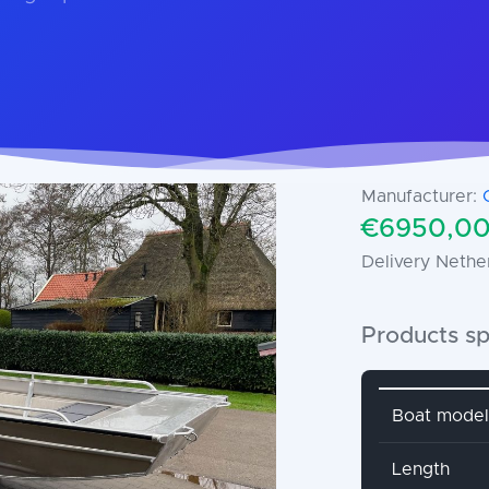
Manufacturer:
€6950,00 
Delivery Nethe
Products sp
Attribute 
Boat model
Length