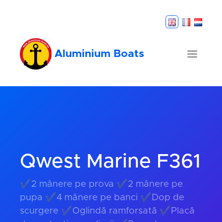
Aluminium Boats
Qwest Marine F361
✔2 mânere pe prova ✔2 mânere pe
pupa ✔4 mânere pe banci ✔Dop de
scurgere ✔Oglindă ramforsată ✔Placă