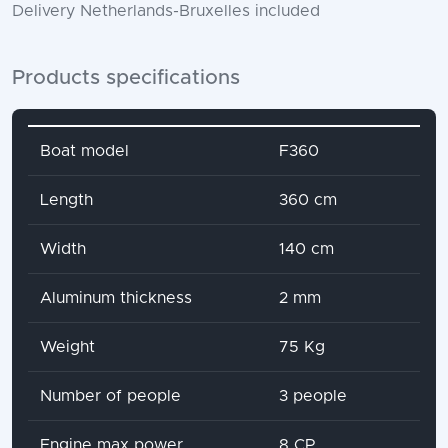
Delivery Netherlands-Bruxelles included
Products specifications
Attribute name
Attribute value
Boat model
F360
Length
360 cm
Width
140 cm
Aluminum thickness
2 mm
Weight
75 Kg
Number of people
3 people
Engine max power
8 CP