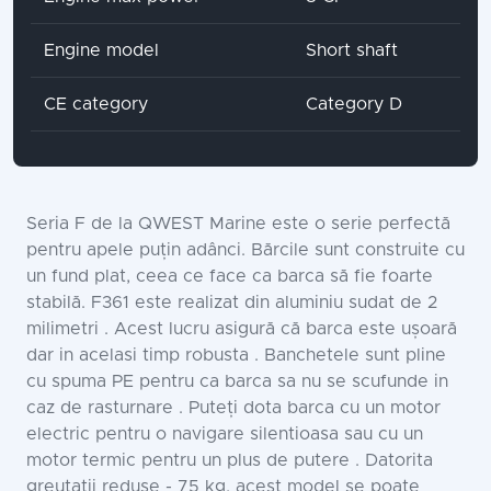
Engine model
Short shaft
CE category
Category D
Seria F de la QWEST Marine este o serie perfectă
pentru apele puțin adânci. Bărcile sunt construite cu
un fund plat, ceea ce face ca barca să fie foarte
stabilă. F361 este realizat din aluminiu sudat de 2
milimetri . Acest lucru asigură că barca este ușoară
dar in acelasi timp robusta . Banchetele sunt pline
cu spuma PE pentru ca barca sa nu se scufunde in
caz de rasturnare . Puteți dota barca cu un motor
electric pentru o navigare silentioasa sau cu un
motor termic pentru un plus de putere . Datorita
greutatii reduse - 75 kg, acest model se poate