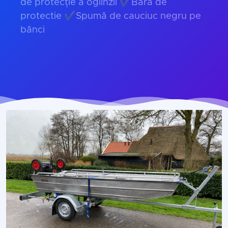
de protecție a oglinzii ✔Bara de
protectie ✔Spumă de cauciuc negru pe
bănci