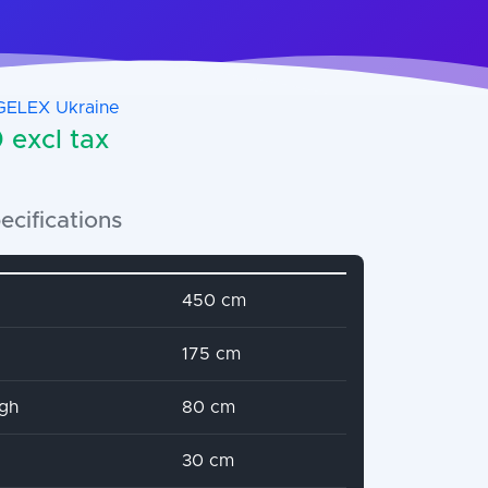
GELEX Ukraine
excl tax
ecifications
name
Attribute value
450 cm
175 cm
igh
80 cm
30 cm