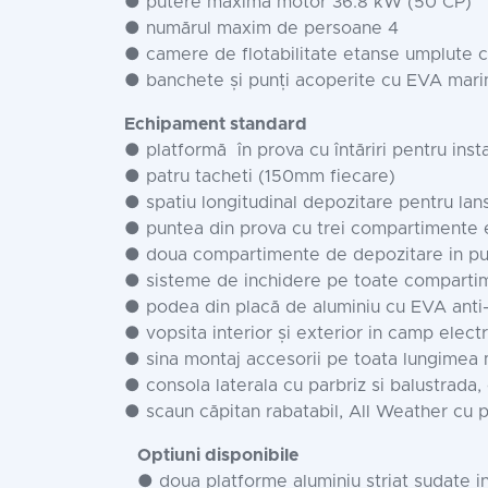
● putere maxima motor 36.8 kW (50 CP)
● numărul maxim de persoane 4
● camere de flotabilitate etanse umplute c
● banchete și punți acoperite cu EVA mari
Echipament standard
● platformă în prova cu întăriri pentru insta
● patru tacheti (150mm fiecare)
● spatiu longitudinal depozitare pentru lans
● puntea din prova cu trei compartimente e
● doua compartimente de depozitare in p
● sisteme de inchidere pe toate com
● podea din placă de aluminiu cu EVA anti
● vopsita interior și exterior in camp electr
● sina montaj accesorii pe toata lungimea 
● consola laterala cu parbriz si balustrada,
● scaun căpitan rabatabil, All Weather cu pic
Optiuni disponibile
● doua platforme aluminiu striat sudate i