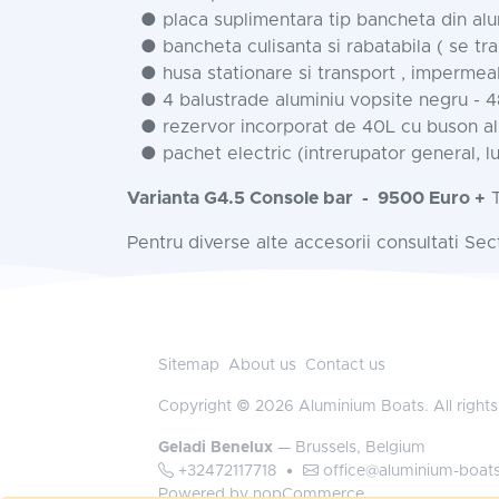
● placa suplimentara tip bancheta din alu
● bancheta culisanta si rabatabila ( se tr
● husa stationare si transport , impermea
● 4 balustrade aluminiu vopsite negru - 
● rezervor incorporat de 40L cu buson a
● pachet electric (intrerupator general, l
Varianta G4.5 Console bar
- 9500 Euro +
Pentru diverse alte accesorii consultati Se
Sitemap
About us
Contact us
Copyright © 2026 Aluminium Boats. All rights
Geladi Benelux
— Brussels, Belgium
+32472117718
•
office@aluminium-boat
Powered by
nopCommerce