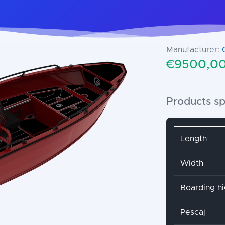
Manufacturer:
€9500,00 
Products sp
Attribute 
Length
Width
Boarding h
Pescaj