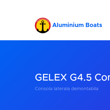
Aluminium Boats
GELEX G4.5 Con
Consola laterala demontabila