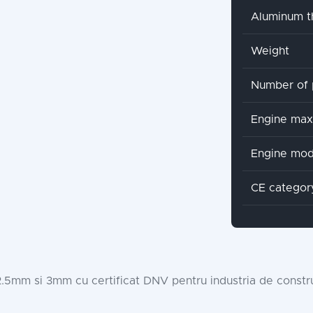
Aluminum t
Weight
Number of 
Engine ma
Engine mod
CE categor
.5mm si 3mm cu certificat DNV pentru industria de constru