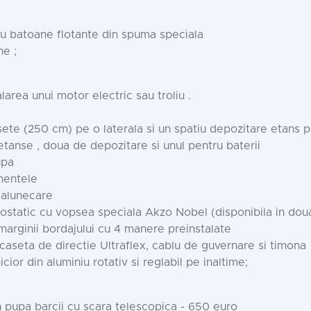
u batoane flotante din spuma speciala
ne ;
larea unui motor electric sau troliu .
ete (250 cm) pe o laterala si un spatiu depozitare etans pe
tanse , doua de depozitare si unul pentru baterii
upa
partimentele
-alunecare
ostatic cu vopsea speciala Akzo Nobel (disponibila in doua c
marginii bordajului cu 4 manere preinstalate
 caseta de directie Ultraflex, cablu de guvernare si timona
ior din aluminiu rotativ si reglabil pe inaltime;
n pupa barcii cu scara telescopica - 650 euro