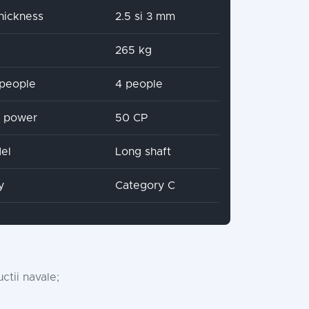
hickness
2.5 si 3 mm
265 kg
people
4 people
x power
50 CP
el
Long shaft
y
Category C
ctii navale;