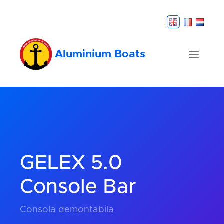
Aluminium Boats
GELEX 5.0
Console Bar
Consola demontabila