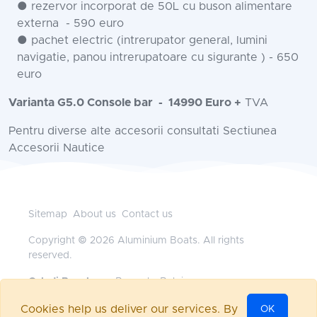
● rezervor incorporat de 50L cu buson alimentare
externa - 590 euro
● pachet electric (intrerupator general, lumini
navigatie, panou intrerupatoare cu sigurante ) - 650
euro
Varianta G5.0 Console bar
- 14990 Euro +
TVA
Pentru diverse alte accesorii consultati Sectiunea
Accesorii Nautice
Sitemap
About us
Contact us
Copyright © 2026 Aluminium Boats. All rights
reserved.
Geladi Benelux
— Brussels, Belgium
+32472117718
•
office@aluminium-boats.be
Cookies help us deliver our services. By
OK
Powered by
nopCommerce