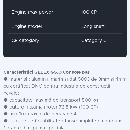
Engine max power
100 CP
Engine model
Long shaft
CE category
Category C
Caracteristici GELEX G5.0 Console bar
● material : aluminiu marin sudat 5083 de 3mm si 4mm
cu certificat DNV pentru industria de constructii
navale;
● capacitate maximă de transport 500 kg
● putere maxima motor 73.5 kW (100 CP)
● numărul maxim de persoane 4
● camere de flotabilitate etanse umplute cu batoane
flotante din spuma speciala