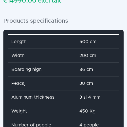
€14990,00 excl tax
Products specifications
Attribute name
Attribute value
Length
500 cm
Width
200 cm
Boarding high
86 cm
Pescaj
30 cm
Aluminum thickness
3 si 4 mm
Weight
450 Kg
Number of people
4 people