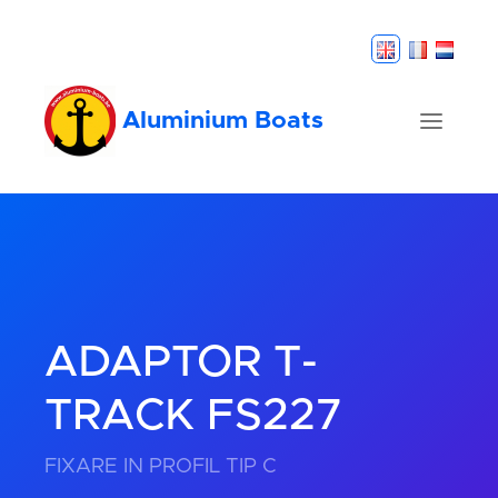
Aluminium Boats
ADAPTOR T-
TRACK FS227
FIXARE IN PROFIL TIP C