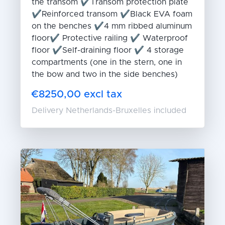
the transom ✔Transom protection plate
✔Reinforced transom ✔Black EVA foam
on the benches ✔4 mm ribbed aluminum
floor✔ Protective railing ✔ Waterproof
floor ✔Self-draining floor ✔ 4 storage
compartments (one in the stern, one in
the bow and two in the side benches)
€8250,00 excl tax
Delivery Netherlands-Bruxelles included