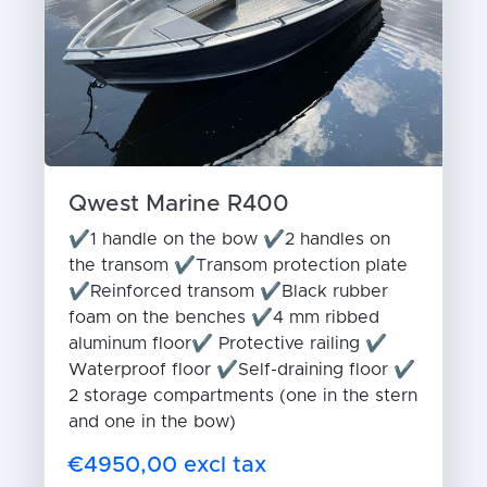
Qwest Marine R400
✔1 handle on the bow ✔2 handles on
the transom ✔Transom protection plate
✔Reinforced transom ✔Black rubber
foam on the benches ✔4 mm ribbed
aluminum floor✔ Protective railing ✔
Waterproof floor ✔Self-draining floor ✔
2 storage compartments (one in the stern
and one in the bow)
€4950,00 excl tax