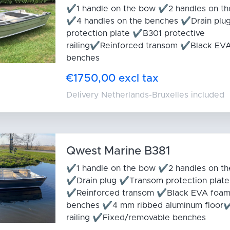
✔1 handle on the bow ✔2 handles on th
✔4 handles on the benches ✔Drain pl
protection plate ✔B301 protective
railing✔Reinforced transom ✔Black EVA
benches
€1750,00 excl tax
Delivery Netherlands-Bruxelles included
Qwest Marine B381
✔1 handle on the bow ✔2 handles on th
✔Drain plug ✔Transom protection plate
✔Reinforced transom ✔Black EVA foam
benches ✔4 mm ribbed aluminum floor✔
railing ✔Fixed/removable benches