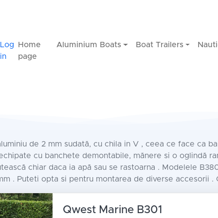
Log
Home
Aluminium Boats
Boat Trailers
Nauti
in
page
uminiu de 2 mm sudată, cu chila in V , ceea ce face ca ba
 echipate cu banchete demontabile, mănere si o oglindă ra
lutească chiar daca ia apă sau se rastoarna . Modelele B38
mm . Puteti opta si pentru montarea de diverse accesorii . C
Qwest Marine B301