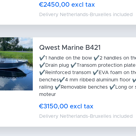
€2450,00 excl tax
Delivery Netherlands-Bruxelles included
Qwest Marine B421
✔1 handle on the bow ✔2 handles on th
✔Drain plug ✔Transom protection plate
✔Reinforced transom ✔EVA foam on th
benches✔4 mm ribbed aluminum floor ✔
railing ✔Removable benches ✔Long or s
moteur
€3150,00 excl tax
Delivery Netherlands-Bruxelles included