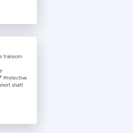
e transom
e
 Protective
hort shaft