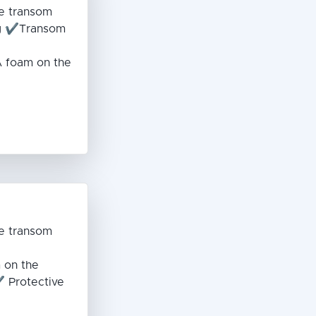
e transom
ug ✔Transom
 foam on the
e transom
 on the
 Protective